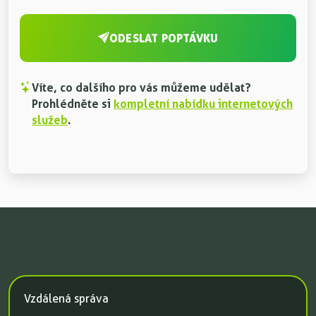
ODESLAT POPTÁVKU
Víte, co dalšího pro vás můžeme udělat?
Prohlédněte si
kompletní nabídku internetových
služeb
.
Vzdálená správa