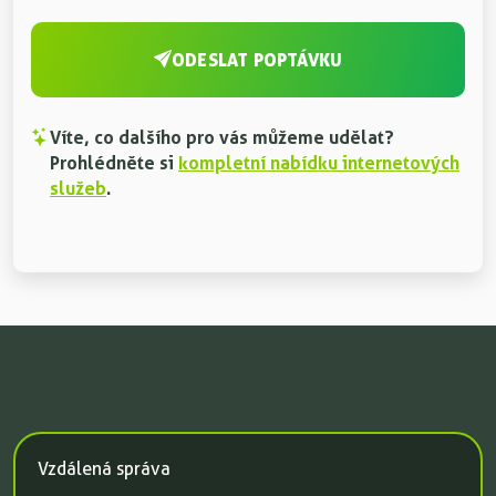
ODESLAT POPTÁVKU
Víte, co dalšího pro vás můžeme udělat?
Prohlédněte si
kompletní nabídku internetových
služeb
.
Vzdálená správa