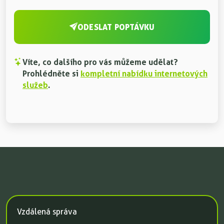
ODESLAT POPTÁVKU
Víte, co dalšího pro vás můžeme udělat?
Prohlédněte si
kompletní nabídku internetových
služeb
.
Vzdálená správa