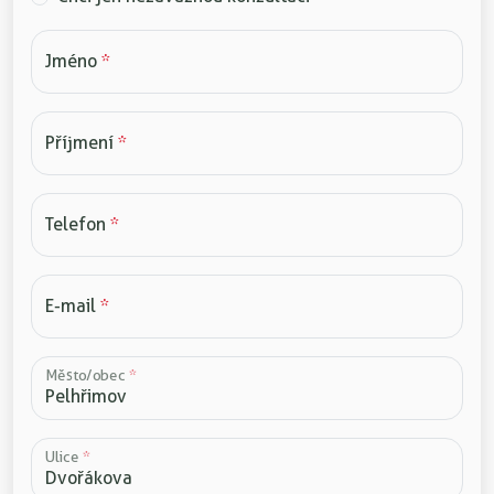
Jméno
*
Příjmení
*
Telefon
*
E-mail
*
Město/obec
*
Ulice
*