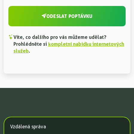
ODESLAT POPTÁVKU
Víte, co dalšího pro vás můžeme udělat?
Prohlédněte si
kompletní nabídku internetových
služeb
.
Vzdálená správa