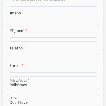
Jméno
*
Příjmení
*
Telefon
*
E-mail
*
Město/obec
*
Ulice
*