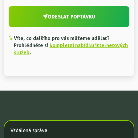
ODESLAT POPTÁVKU
Víte, co dalšího pro vás můžeme udělat?
Prohlédněte si
kompletní nabídku internetových
služeb
.
Vzdálená správa