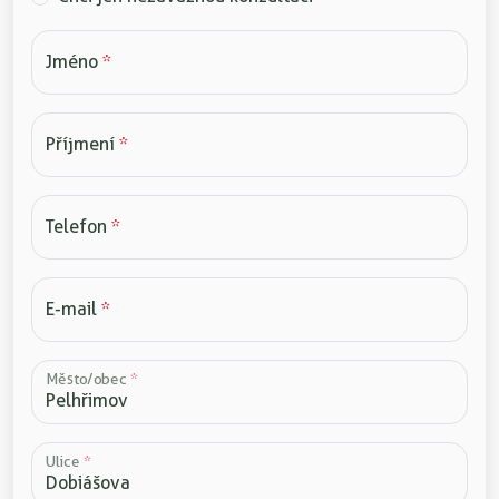
Jméno
*
Příjmení
*
Telefon
*
E-mail
*
Město/obec
*
Ulice
*