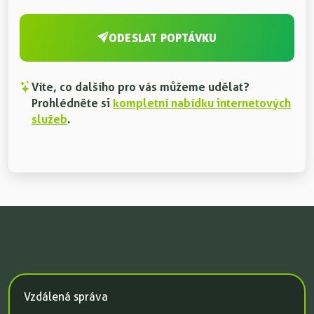
ODESLAT POPTÁVKU
Víte, co dalšího pro vás můžeme udělat?
Prohlédněte si
kompletní nabídku internetových
služeb
.
Vzdálená správa