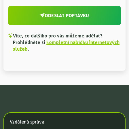
ODESLAT POPTÁVKU
Víte, co dalšího pro vás můžeme udělat?
Prohlédněte si
kompletní nabídku internetových
služeb
.
Vzdálená správa